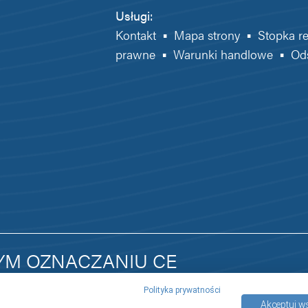
Usługi:
Kontakt
▪
Mapa strony
▪
Stopka r
prawne
▪
Warunki handlowe
▪
Od
YM OZNACZANIU CE
Polityka prywatności
Akceptuj w