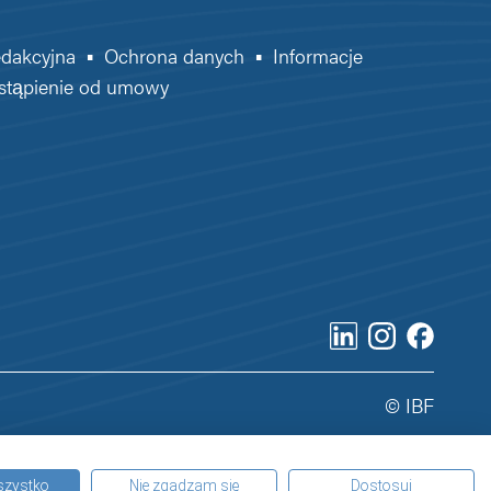
edakcyjna
▪
Ochrona danych
▪
Informacje
stąpienie od umowy
© IBF
szystko
Nie zgadzam się
Dostosuj