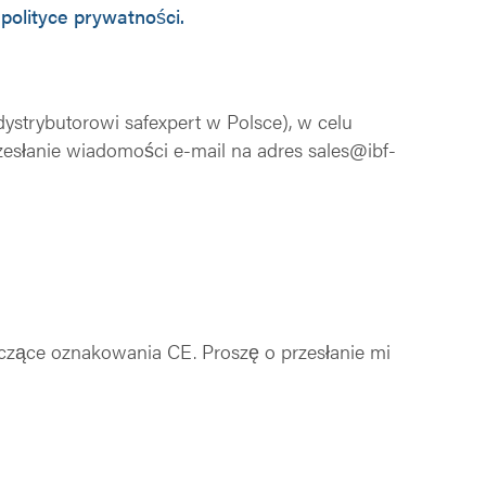
j
polityce prywatności.
ystrybutorowi safexpert w Polsce), w celu
esłanie wiadomości e-mail na adres sales@ibf-
czące oznakowania CE. Proszę o przesłanie mi