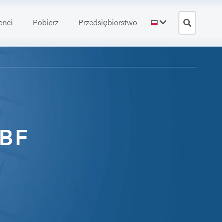
enci
Pobierz
Przedsiębiorstwo
IBF