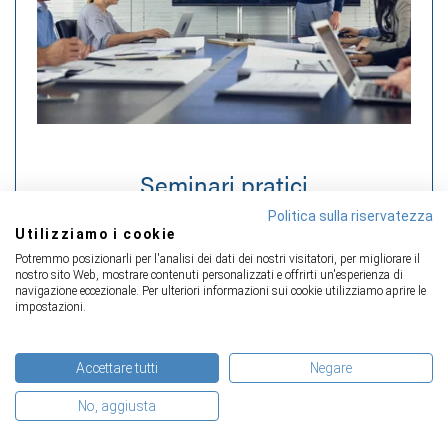
Seminari pratici
Politica sulla riservatezza
Utilizziamo i cookie
Potremmo posizionarli per l'analisi dei dati dei nostri visitatori, per migliorare il
Sommario dei seminari
nostro sito Web, mostrare contenuti personalizzati e offrirti un'esperienza di
navigazione eccezionale. Per ulteriori informazioni sui cookie utilizziamo aprire le
impostazioni.
Accettare tutti
Negare
Seminari pratici sulla sicurezza dei prodotti (in
inglese)
No, aggiusta