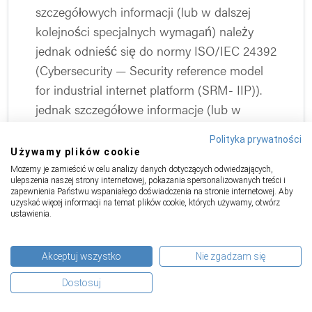
szczegółowych informacji (lub w dalszej
kolejności specjalnych wymagań) należy
jednak odnieść się do normy ISO/IEC 24392
(Cybersecurity — Security reference model
for industrial internet platform (SRM- IIP)).
jednak szczegółowe informacje (lub w
dalszej kolejności specjalne wymagania) W
Polityka prywatności
pierwszym projekcie normy z początku 2025
Używamy plików cookie
r. w tym miejscu odniesiono się jeszcze do
Możemy je zamieścić w celu analizy danych dotyczących odwiedzających,
ulepszenia naszej strony internetowej, pokazania spersonalizowanych treści i
przyszłej normy
typu B prEN 50742
zapewnienia Państwu wspaniałego doświadczenia na stronie internetowej. Aby
(bezpieczeństwo maszyn – ochrona przed
uzyskać więcej informacji na temat plików cookie, których używamy, otwórz
ustawienia.
fałszowaniem)
.
W normie prEN ISO 12100 zdefiniowano
Akceptuj wszystko
Nie zgadzam się
jedynie kilka ogólnych środków
Dostosuj
zmniejszających ryzyko w zakresie