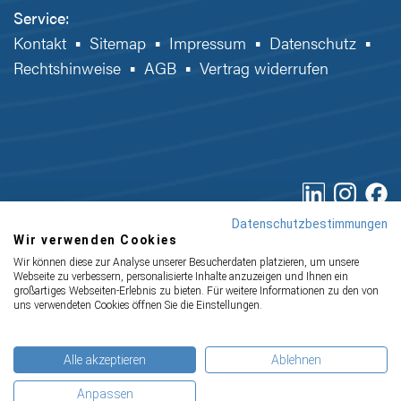
Service:
Kontakt
▪
Sitemap
▪
Impressum
▪
Datenschutz
▪
Rechtshinweise
▪
AGB
▪
Vertrag widerrufen
Datenschutzbestimmungen
Wir verwenden Cookies
IHR PARTNER ZUR EFFIZIENTEN
Wir können diese zur Analyse unserer Besucherdaten platzieren, um unsere
Webseite zu verbessern, personalisierte Inhalte anzuzeigen und Ihnen ein
CE-KENNZEICHNUNG
großartiges Webseiten-Erlebnis zu bieten. Für weitere Informationen zu den von
uns verwendeten Cookies öffnen Sie die Einstellungen.
© IBF
Alle akzeptieren
Ablehnen
Anpassen