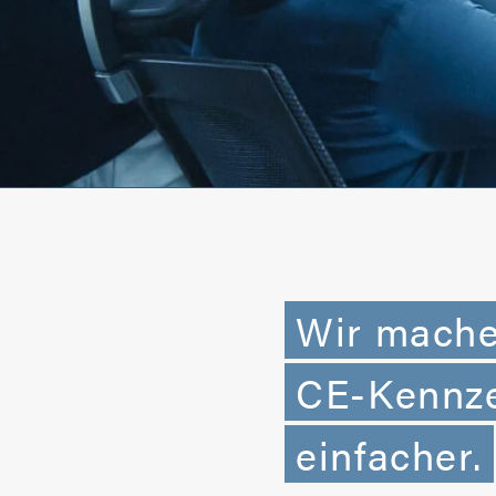
Wir mach
CE-Kennz
einfacher.