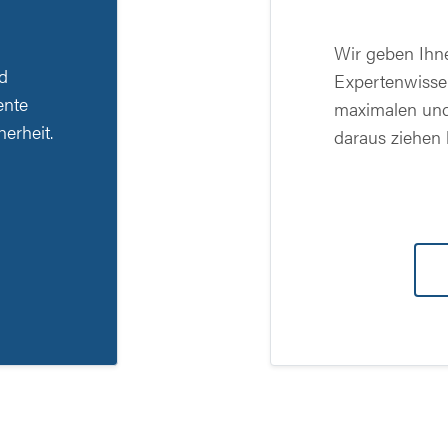
Wir geben Ihne
d
Expertenwissen
ente
maximalen und
erheit.
daraus ziehen