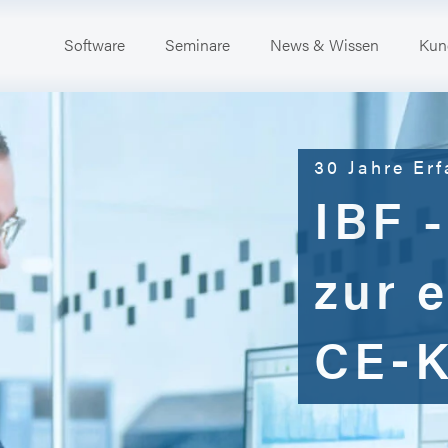
Software
Seminare
News & Wissen
Kun
30 Jahre Erf
IBF -
zur e
CE‑K