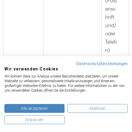
(Post
ansc
hrift
und/
oder
Telefo
n)
ergän
Datenschutzbestimmungen
zt
Wir verwenden Cookies
werd
Wir können diese zur Analyse unserer Besucherdaten platzieren, um unsere
en
Webseite zu verbessern, personalisierte Inhalte anzuzeigen und Ihnen ein
großartiges Webseiten-Erlebnis zu bieten. Für weitere Informationen zu den von
und
uns verwendeten Cookies öffnen Sie die Einstellungen.
Anga
ben
Alle akzeptieren
Ablehnen
entha
Anpassen
lten,