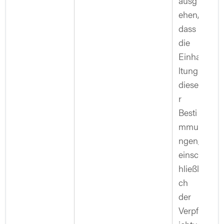
ausg
ehen,
dass
die
Einha
ltung
diese
r
Besti
mmu
ngen,
einsc
hließli
ch
der
Verpfl