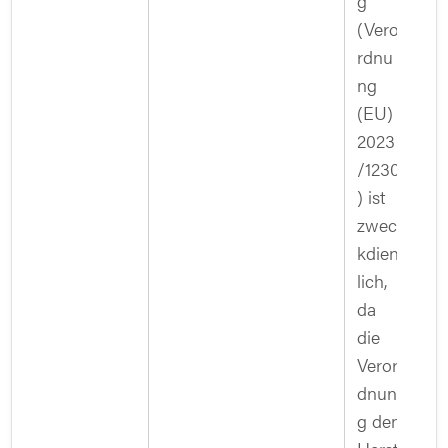
g
(Vero
rdnu
ng
(EU)
2023
/1230
) ist
zwec
kdien
lich,
da
die
Veror
dnun
g den