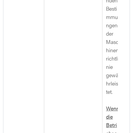
nden
Besti
mmu
ngen
der
Masc
hinen
richtli
nie
gewä
hrleis
tet.
Wenn
die
Betri