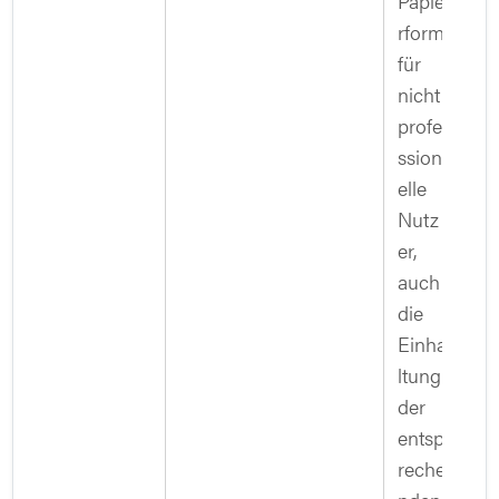
Papie
rform
für
nicht
profe
ssion
elle
Nutz
er,
auch
die
Einha
ltung
der
entsp
reche