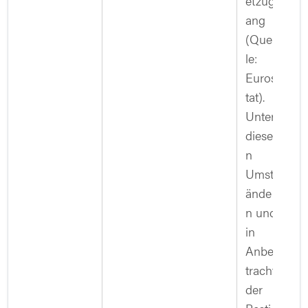
etzug
ang
(Quel
le:
Euros
tat).
Unter
diese
n
Umst
ände
n und
in
Anbe
tracht
der