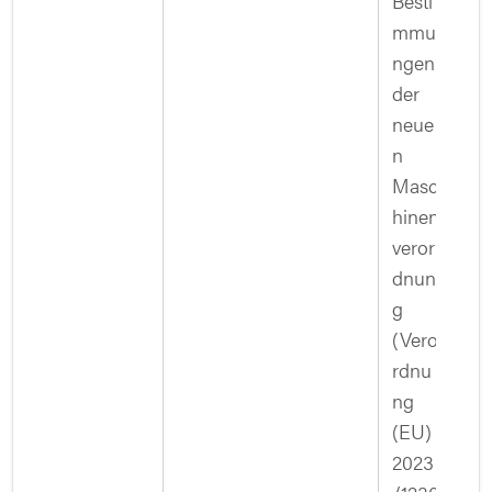
Besti
mmu
ngen
der
neue
n
Masc
hinen
veror
dnun
g
(Vero
rdnu
ng
(EU)
2023