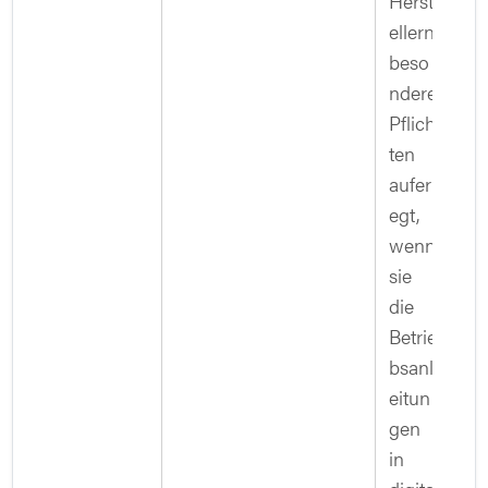
Herst
ellern
beso
ndere
Pflich
ten
auferl
egt,
wenn
sie
die
Betrie
bsanl
eitun
gen
in