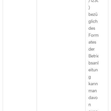
/1230
)
bezü
glich
des
Form
ates
der
Betrie
bsanl
eitun
g
kann
man
davo
n