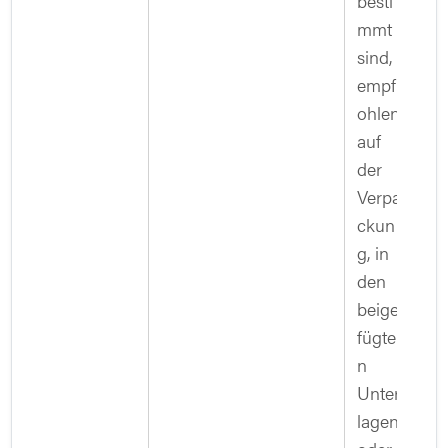
besti
mmt
sind,
empf
ohlen
auf
der
Verpa
ckun
g, in
den
beige
fügte
n
Unter
lagen