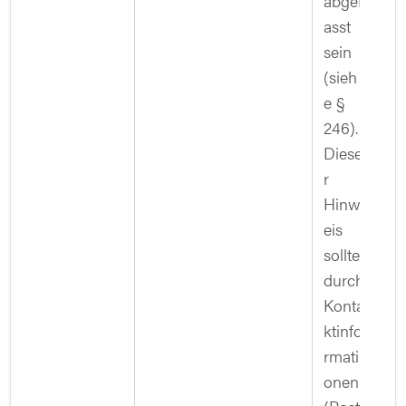
abgef
asst
sein
(sieh
e §
246).
Diese
r
Hinw
eis
sollte
durch
Konta
ktinfo
rmati
onen