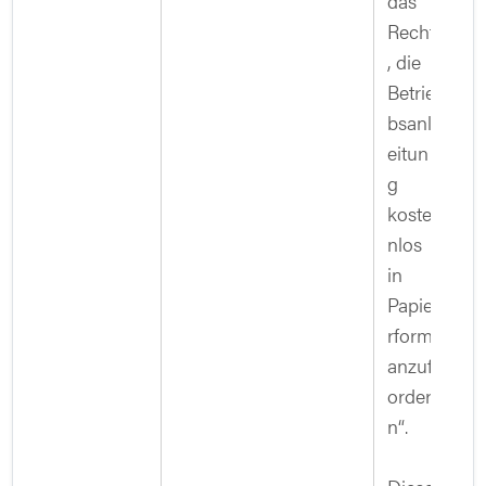
das
Recht
, die
Betrie
bsanl
eitun
g
koste
nlos
in
Papie
rform
anzuf
order
n“.