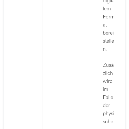
digita
lem
Form
at
bereit
stelle
n.
Zusät
zlich
wird
im
Falle
der
physi
sche