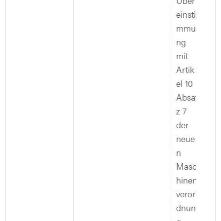
Über
einsti
mmu
ng
mit
Artik
el 10
Absat
z 7
der
neue
n
Masc
hinen
veror
dnun