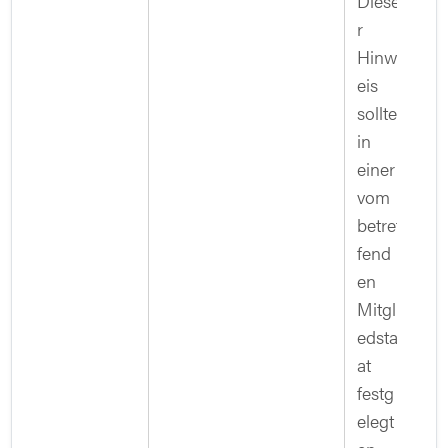
Diese
r
Hinw
eis
sollte
in
einer
vom
betref
fend
en
Mitgli
edsta
at
festg
elegt