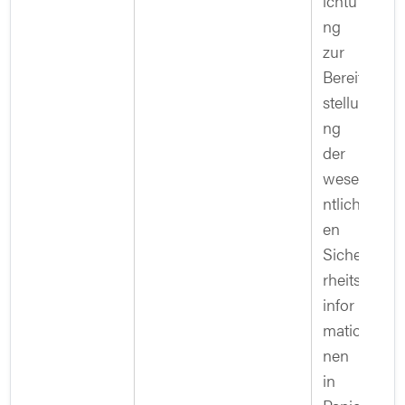
ichtu
ng
zur
Bereit
stellu
ng
der
wese
ntlich
en
Siche
rheits
infor
matio
nen
in