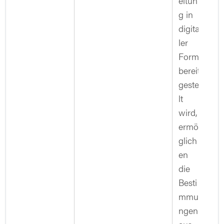
eitun
g in
digita
ler
Form
bereit
gestel
lt
wird,
ermö
glich
en
die
Besti
mmu
ngen