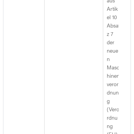
aus
Artik
el 10
Absat
z 7
der
neue
n
Masc
hinen
veror
dnun
g
(Vero
rdnu
ng