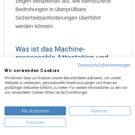
zeigen beispielhaft auf, wie identifizierte
Bedrohungen in überprüfbare
Sicherheitsanforderungen überführt
werden können.
Was ist das Machine-
processable Attestation und
wie wird es zur
Datenschutzbestimmungen
Wir verwenden Cookies
Nachweisbarkeit eingesetzt?
Wir können diese zur Analyse unserer Besucherdaten platzieren, um unsere
Webseite zu verbessern, personalisierte Inhalte anzuzeigen und Ihnen ein
Dieser Begriff wurde in der Version 1.0 von
großartiges Webseiten-Erlebnis zu bieten. Für weitere Informationen zu den von
uns verwendeten Cookies öffnen Sie die Einstellungen.
Machine-Readable Security Manifest
(MRSM) in Machine-processable
Attestation geändert und ergänzt. ENISA
Alle akzeptieren
Ablehnen
löst sich in der finalen Version teilweise
Anpassen
vom Begriff MRSM und beschreibt