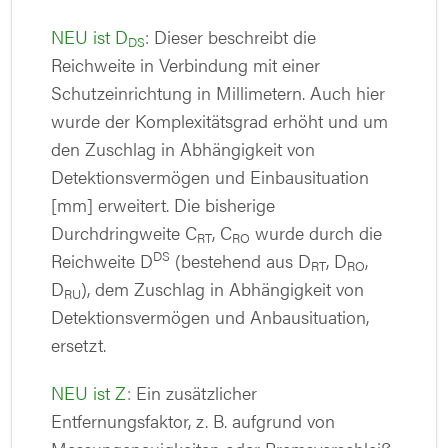
NEU ist
D
: Dieser beschreibt die
DS
Reichweite in Verbindung mit einer
Schutzeinrichtung in Millimetern. Auch hier
wurde der Komplexitätsgrad erhöht und um
den Zuschlag in Abhängigkeit von
Detektionsvermögen und Einbausituation
[mm] erweitert. Die bisherige
Durchdringweite C
, C
wurde durch die
RT
RO
DS
Reichweite D
(bestehend aus D
, D
,
RT
RO
D
), dem Zuschlag in Abhängigkeit von
RU
Detektionsvermögen und Anbausituation,
ersetzt.
NEU ist Z:
Ein zusätzlicher
Entfernungsfaktor, z. B. aufgrund von