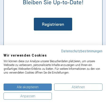
Bleiben Sie Up-to-Date!
Registrieren
Mit dem CE-InfoService bleiben Sie informiert
Datenschutzbestimmungen
bei wichtigen Entwicklungen im Bereich
Wir verwenden Cookies
Produktsicherheit
Wir können diese zur Analyse unserer Besucherdaten platzieren, um unsere
Webseite zu verbessern, personalisierte Inhalte anzuzeigen und Ihnen ein
großartiges Webseiten-Erlebnis zu bieten. Für weitere Informationen zu den von
uns verwendeten Cookies öffnen Sie die Einstellungen.
Alle akzeptieren
Ablehnen
Anpassen